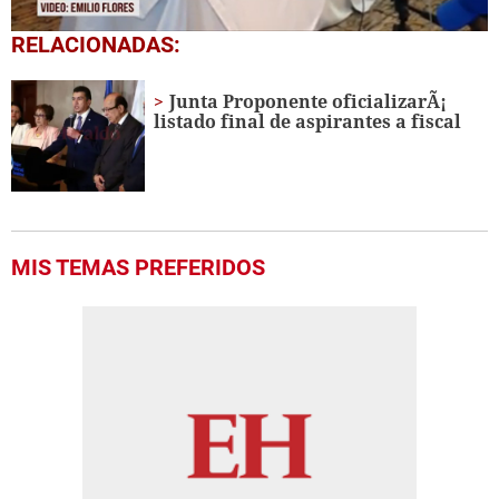
0
RELACIONADAS:
seconds
of
19
Junta Proponente oficializarÃ¡
seconds
listado final de aspirantes a fiscal
MIS TEMAS PREFERIDOS