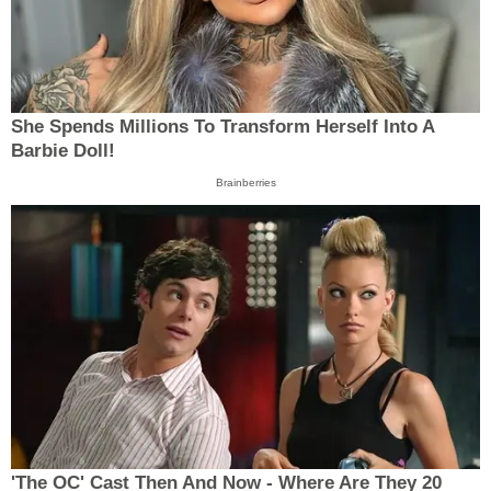
She Spends Millions To Transform Herself Into A
Barbie Doll!
Brainberries
'The OC' Cast Then And Now - Where Are They 20