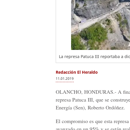
La represa Patuca III reportaba a d
Redacción El Heraldo
11.01.2019
OLANCHO, HONDURAS.
- A fin
represa Patuca III, que se construy
Energía
(Sen),
Roberto Ordóñez
.
El compromiso es que esta represa 
avanzado en un 95% y se están rea