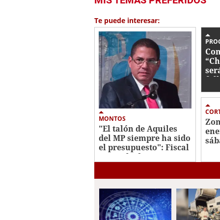
Te puede interesar:
PRO
Con
“Ch
ser
fal
CORT
MONTOS
Zon
"El talón de Aquiles
ene
del MP siempre ha sido
sáb
el presupuesto": Fiscal
general adjunto