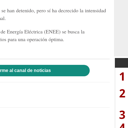
 se han detenido, pero sí ha decrecido la intensidad
nal.
de Energía Eléctrica
(ENEE)
se busca la
rios para una operación óptima.
rme al canal de noticias
1
2
3
4