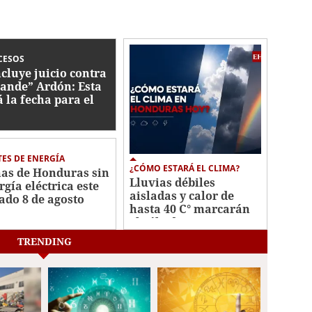
CESOS
cluye juicio contra
ande” Ardón: Esta
á la fecha para el
lo
ES DE ENERGÍA
¿CÓMO ESTARÁ EL CLIMA?
as de Honduras sin
Lluvias débiles
rgía eléctrica este
aisladas y calor de
ado 8 de agosto
hasta 40 C° marcarán
el sábado
TRENDING