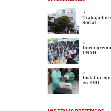
seconds
of
3
minutes,
Trabajadores
32
Social
seconds
Volume
0%
Inicia prema
UNAH
Instalan equ
en HEU
MIS TEMAS PREFERIDOS