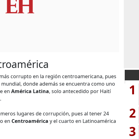
troamérica
 más corrupto en la región centroamericana, pues
bla mundial, donde además se encuentra como uno
1
je en
América Latina
, solo antecedido por Haití
.
2
imeros lugares de corrupción, pues al tener 24
do en
Centroamérica
y el cuarto en Latinoamérica
3