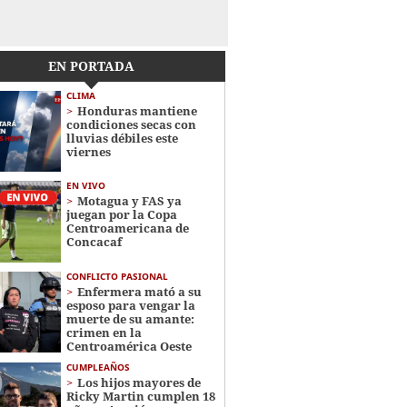
EN PORTADA
CLIMA
Honduras mantiene
condiciones secas con
lluvias débiles este
viernes
EN VIVO
Motagua y FAS ya
juegan por la Copa
Centroamericana de
Concacaf
CONFLICTO PASIONAL
Enfermera mató a su
esposo para vengar la
muerte de su amante:
crimen en la
Centroamérica Oeste
CUMPLEAÑOS
Los hijos mayores de
Ricky Martin cumplen 18