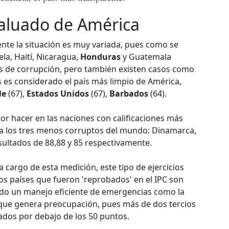
valuado de América
nente la situación es muy variada, pues como se
a, Haití, Nicaragua,
Honduras
y Guatemala
s de corrupción, pero también existen casos como
s es considerado el país más limpio de América,
le
(67),
Estados Unidos
(67),
Barbados
(64).
 hacer en las naciones con calificaciones más
r a los tres menos corruptos del mundo: Dinamarca,
sultados de 88,88 y 85 respectivamente.
a cargo de esta medición, este tipo de ejercicios
s países que fueron 'reprobados' en el IPC son
ido un manejo eficiente de emergencias como la
 que genera preocupación, pues más de dos tercios
ados por debajo de los 50 puntos.