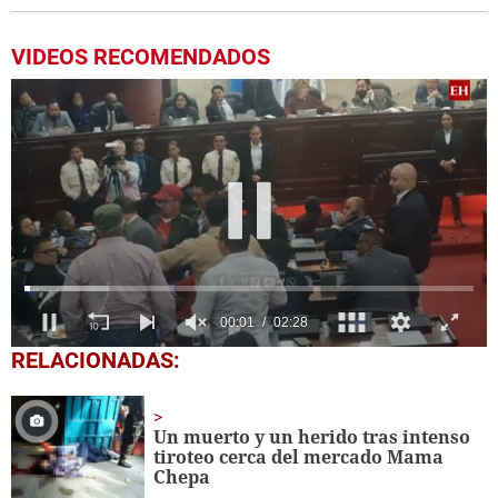
VIDEOS RECOMENDADOS
0
RELACIONADAS:
seconds
of
2
minutes,
Un muerto y un herido tras intenso
28
tiroteo cerca del mercado Mama
seconds
Chepa