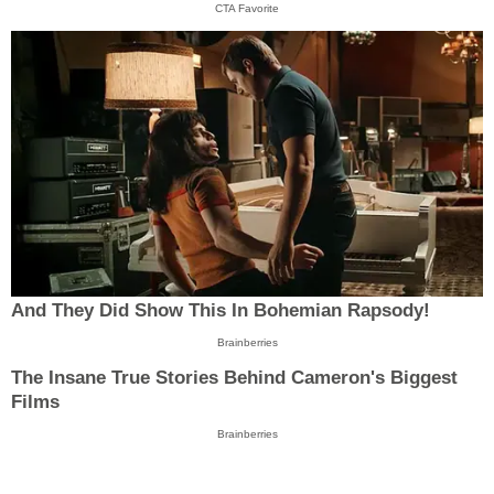
CTA Favorite
And They Did Show This In Bohemian Rapsody!
Brainberries
The Insane True Stories Behind Cameron's Biggest
Films
Brainberries