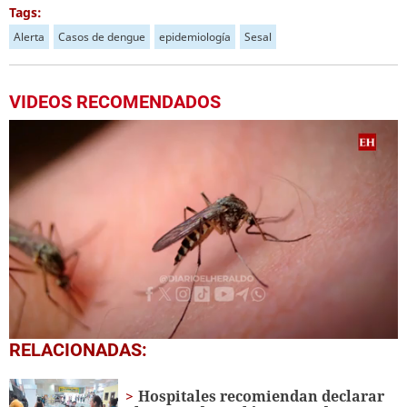
Tags:
Alerta
Casos de dengue
epidemiología
Sesal
VIDEOS RECOMENDADOS
0
RELACIONADAS:
seconds
of
3
Hospitales recomiendan declarar
minutes,