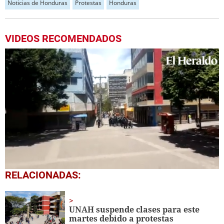
Noticias de Honduras
Protestas
Honduras
VIDEOS RECOMENDADOS
0
RELACIONADAS:
seconds
of
49
seconds
UNAH suspende clases para este
martes debido a protestas