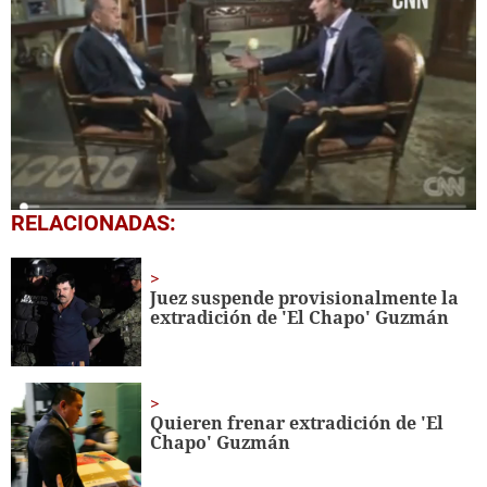
0
RELACIONADAS:
seconds
of
33
minutes,
Juez suspende provisionalmente la
15
extradición de 'El Chapo' Guzmán
seconds
Quieren frenar extradición de 'El
Chapo' Guzmán