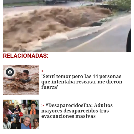
0
RELACIONADAS:
seconds
of
48
seconds
'Sentí temor pero las 14 personas
que intentaba rescatar me dieron
fuerza'
#DesaparecidosEta: Adultos
mayores desaparecidos tras
evacuaciones masivas