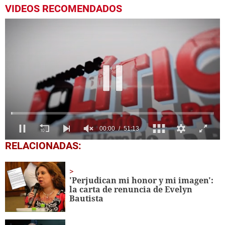
VIDEOS RECOMENDADOS
0
RELACIONADAS:
seconds
of
51
minutes,
'Perjudican mi honor y mi imagen':
13
la carta de renuncia de Evelyn
seconds
Bautista