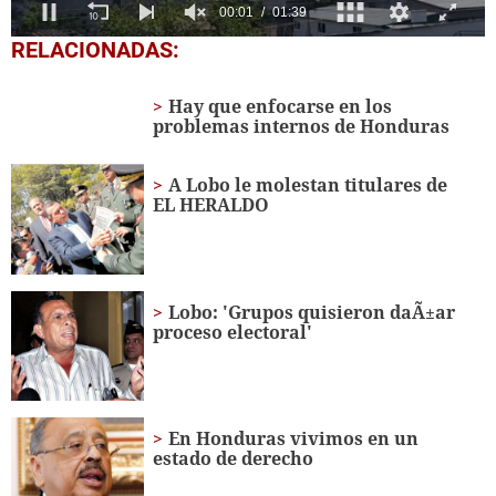
0
RELACIONADAS:
seconds
of
1
Hay que enfocarse en los
minute,
problemas internos de Honduras
39
seconds
A Lobo le molestan titulares de
EL HERALDO
Lobo: 'Grupos quisieron daÃ±ar
proceso electoral'
En Honduras vivimos en un
estado de derecho