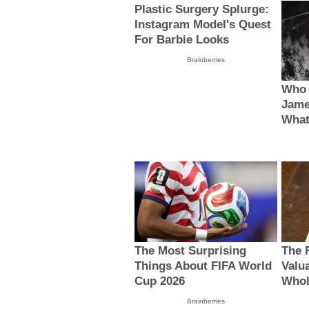
Plastic Surgery Splurge:
Instagram Model's Quest
For Barbie Looks
Brainberries
Who 
Jame
What
The Most Surprising
The 
Things About FIFA World
Valu
Cup 2026
Whol
Brainberries