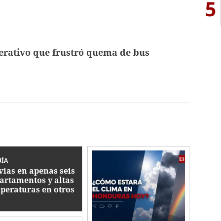
5
perativo que frustró quema de bus
UÍA
vias en apenas seis
artamentos y altas
peraturas en otros
e viernes en
nduras