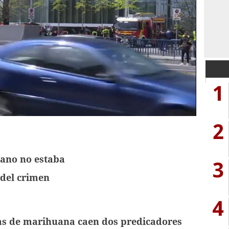
1
2
zano no estaba
3
 del crimen
4
ras de marihuana caen dos predicadores