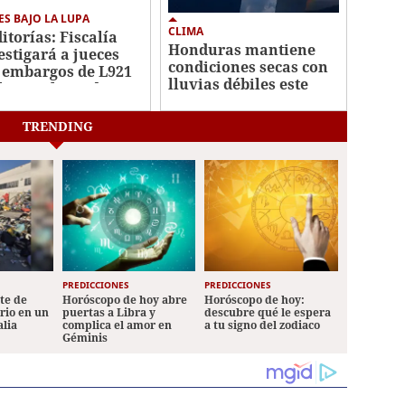
ES BAJO LA LUPA
CLIMA
itorías: Fiscalía
Honduras mantiene
estigará a jueces
condiciones secas con
 embargos de L921
lluvias débiles este
lones al Estado
viernes
TRENDING
PREDICCIONES
PREDICCIONES
ete de
Horóscopo de hoy abre
Horóscopo de hoy:
ario en un
puertas a Libra y
descubre qué le espera
alia
complica el amor en
a tu signo del zodiaco
Géminis