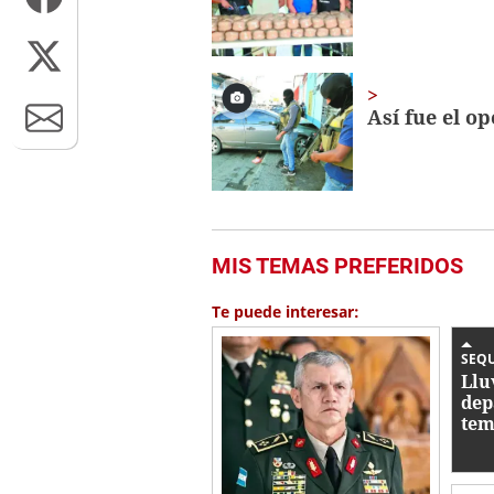
Así fue el o
MIS TEMAS PREFERIDOS
Te puede interesar:
SEQ
Llu
dep
tem
est
Ho