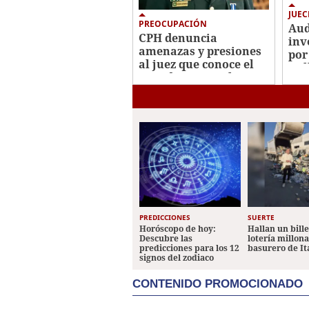
JUEC
PREOCUPACIÓN
Aud
CPH denuncia
inv
amenazas y presiones
por
al juez que conoce el
mil
caso de Roosevelt y
pide su protección
PREDICCIONES
SUERTE
Horóscopo de hoy:
Hallan un bill
Descubre las
lotería millon
predicciones para los 12
basurero de It
signos del zodiaco
CONTENIDO PROMOCIONADO