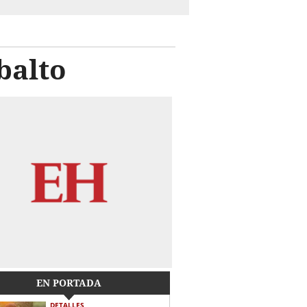
balto
EN PORTADA
DETALLES