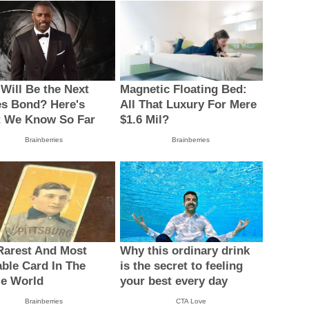
Will Be the Next
Magnetic Floating Bed:
s Bond? Here's
All That Luxury For Mere
 We Know So Far
$1.6 Mil?
Brainberries
Brainberries
Rarest And Most
Why this ordinary drink
able Card In The
is the secret to feeling
e World
your best every day
Brainberries
CTA Love