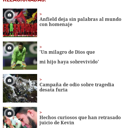
seconds
of
29
seconds
Anfield deja sin palabras al mundo
con homenaje
'Un milagro de Dios que
mi hijo haya sobrevivido'
Campaña de odio sobre tragedia
desata furia
Hechos curiosos que han retrasado
juicio de Kevin