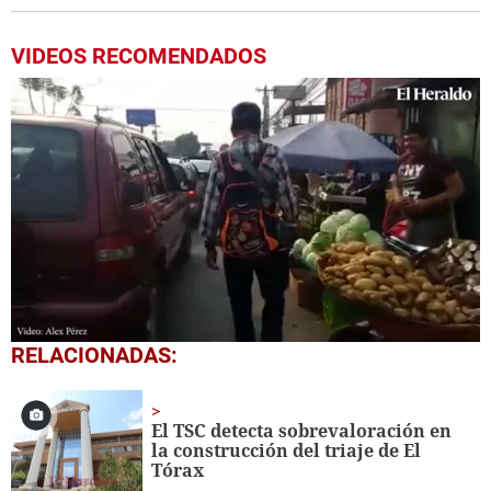
VIDEOS RECOMENDADOS
0
RELACIONADAS:
seconds
of
1
minute,
El TSC detecta sobrevaloración en
26
la construcción del triaje de El
seconds
Tórax