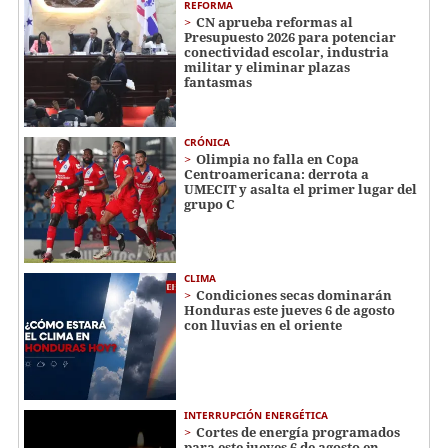
REFORMA
CN aprueba reformas al
Presupuesto 2026 para potenciar
conectividad escolar, industria
militar y eliminar plazas
fantasmas
CRÓNICA
Olimpia no falla en Copa
Centroamericana: derrota a
UMECIT y asalta el primer lugar del
grupo C
CLIMA
Condiciones secas dominarán
Honduras este jueves 6 de agosto
con lluvias en el oriente
INTERRUPCIÓN ENERGÉTICA
Cortes de energía programados
para este jueves 6 de agosto en