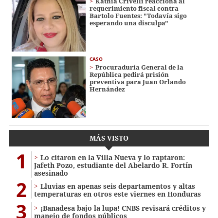
Kathia Crivelli reacciona al
requerimiento fiscal contra
Bartolo Fuentes: "Todavía sigo
esperando una disculpa"
CASO
Procuraduría General de la
República pedirá prisión
preventiva para Juan Orlando
Hernández
MÁS VISTO
1
Lo citaron en la Villa Nueva y lo raptaron:
Jafeth Pozo, estudiante del Abelardo R. Fortín
asesinado
2
Lluvias en apenas seis departamentos y altas
temperaturas en otros este viernes en Honduras
3
¡Banadesa bajo la lupa! CNBS revisará créditos y
manejo de fondos públicos