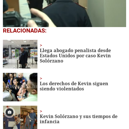
0
RELACIONADAS:
seconds
of
1
minute,
Llega abogado penalista desde
20
Estados Unidos por caso Kevin
seconds
Solórzano
Los derechos de Kevin siguen
siendo violentados
Kevin Solórzano y sus tiempos de
infancia