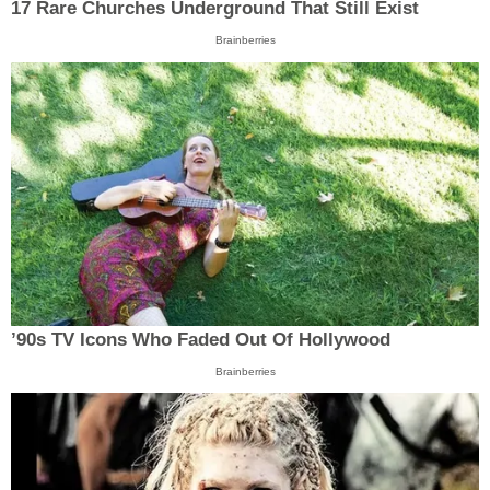
17 Rare Churches Underground That Still Exist
Brainberries
’90s TV Icons Who Faded Out Of Hollywood
Brainberries