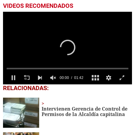
VIDEOS RECOMENDADOS
0
RELACIONADAS:
seconds
of
1
minute,
Intervienen Gerencia de Control de
42
Permisos de la Alcaldía capitalina
seconds