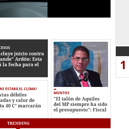
CESOS
cluye juicio contra
ande” Ardón: Esta
1
á la fecha para el
lo
O ESTARÁ EL CLIMA?
MONTOS
vias débiles
"El talón de Aquiles
ladas y calor de
del MP siempre ha sido
ta 40 C° marcarán
el presupuesto": Fiscal
sábado
general adjunto
TRENDING