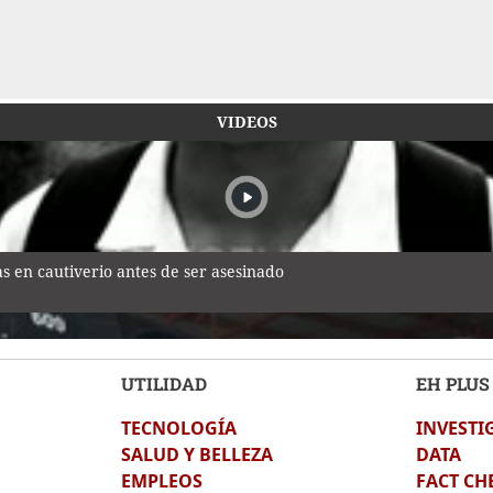
VIDEOS
 en cautiverio antes de ser asesinado
UTILIDAD
EH PLUS
TECNOLOGÍA
INVESTI
uerra de 1969: el mito de la "Guerra del Fútbol"
SALUD Y BELLEZA
DATA
EMPLEOS
FACT CH