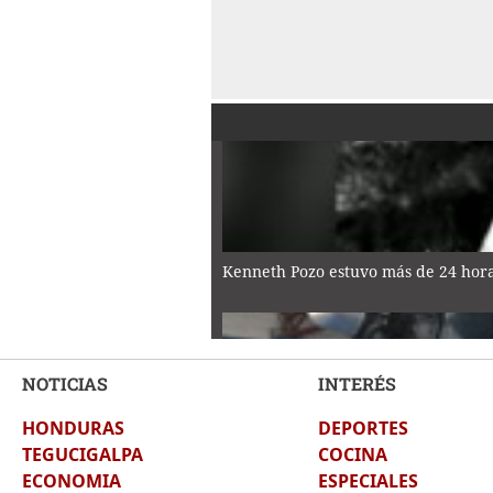
Kenneth Pozo estuvo más de 24 horas
NOTICIAS
INTERÉS
HONDURAS
DEPORTES
La verdadera historia detrás de la G
TEGUCIGALPA
COCINA
ECONOMIA
ESPECIALES