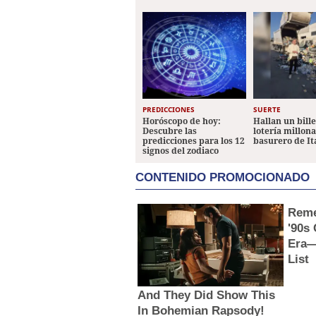
PREDICCIONES
SUERTE
Horóscopo de hoy:
Hallan un bill
Descubre las
lotería millon
predicciones para los 12
basurero de It
signos del zodiaco
CONTENIDO PROMOCIONADO
Reme
'90s
Era—
List
And They Did Show This
In Bohemian Rapsody!