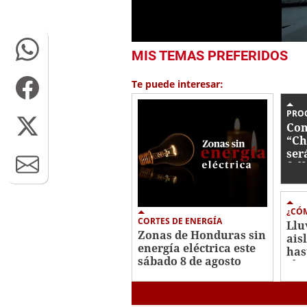
0
MIS TEMAS PREFERIDOS
seconds
of
1
Te puede interesar:
minute,
31
seconds
Volume
PRO
0%
Con
“Ch
ser
fal
¿CÓM
CORTES DE ENERGÍA
Llu
Zonas de Honduras sin
ais
energía eléctrica este
has
sábado 8 de agosto
el 