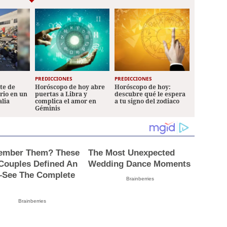
PREDICCIONES
PREDICCIONES
ete de
Horóscopo de hoy abre
Horóscopo de hoy:
ario en un
puertas a Libra y
descubre qué le espera
alia
complica el amor en
a tu signo del zodiaco
Géminis
mber Them? These
The Most Unexpected
 Couples Defined An
Wedding Dance Moments
See The Complete
Brainberries
Brainberries