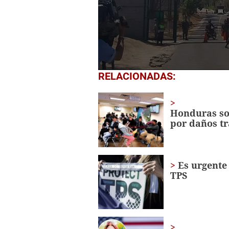
0
RELACIONADAS:
seconds
of
1
minute,
Honduras so
23
por daños tr
seconds
Volume
0%
Es urgente
TPS