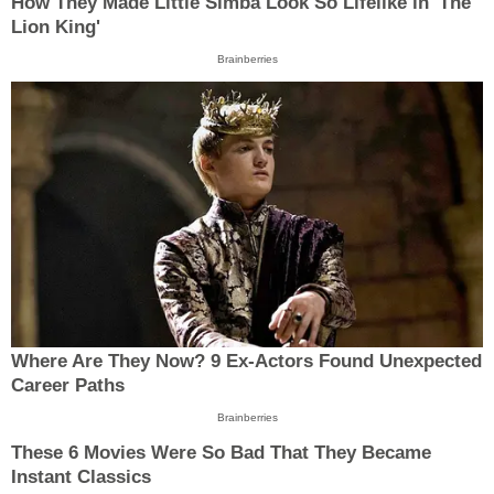
How They Made Little Simba Look So Lifelike in 'The
Lion King'
Brainberries
Where Are They Now? 9 Ex-Actors Found Unexpected
Career Paths
Brainberries
These 6 Movies Were So Bad That They Became
Instant Classics