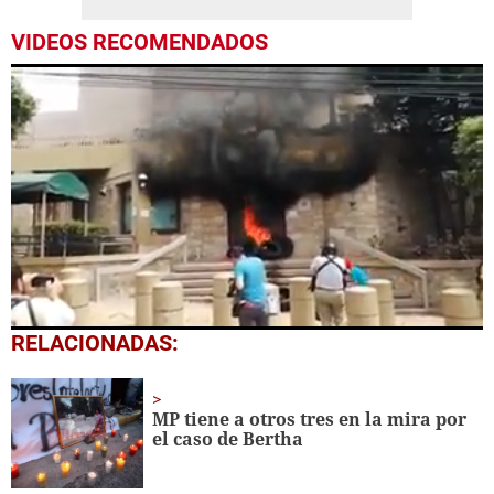
VIDEOS RECOMENDADOS
0
RELACIONADAS:
seconds
of
38
seconds
MP tiene a otros tres en la mira por
el caso de Bertha