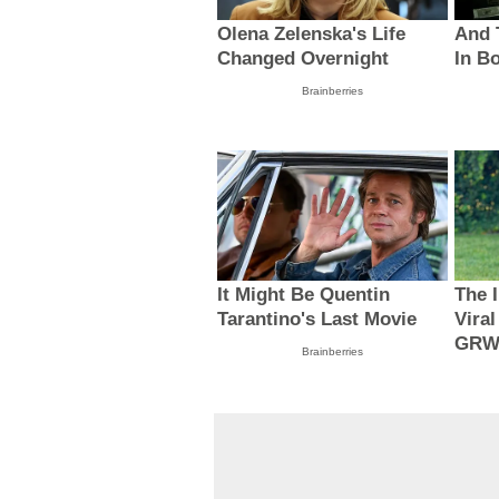
Olena Zelenska's Life
And 
Changed Overnight
In B
Brainberries
It Might Be Quentin
The 
Tarantino's Last Movie
Viral
GRW
Brainberries