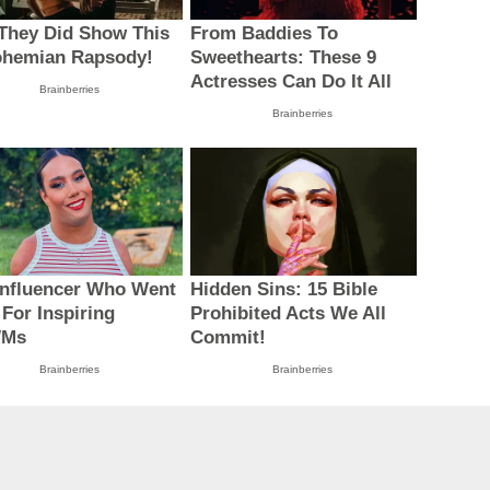
They Did Show This
From Baddies To
ohemian Rapsody!
Sweethearts: These 9
Actresses Can Do It All
Brainberries
Brainberries
Influencer Who Went
Hidden Sins: 15 Bible
 For Inspiring
Prohibited Acts We All
Ms
Commit!
Brainberries
Brainberries