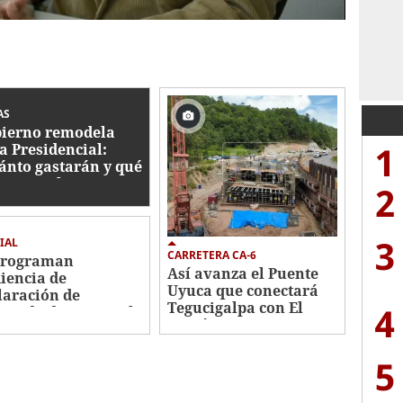
AS
ierno remodela
1
a Presidencial:
ánto gastarán y qué
bajos se hacen?
2
3
IAL
CARRETERA CA-6
programan
Así avanza el Puente
iencia de
Uyuca que conectará
laración de
Tegucigalpa con El
4
utado de Roosevelt
Paraíso
nández
5