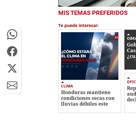
0
MIS TEMAS PREFERIDOS
of
49
seconds
Volume
Te puede interesar:
0%
OBR
Gob
Cas
¿cu
tra
OFIC
CLIMA
Re
Honduras mantiene
aud
condiciones secas con
dec
lluvias débiles este
imp
viernes
Her