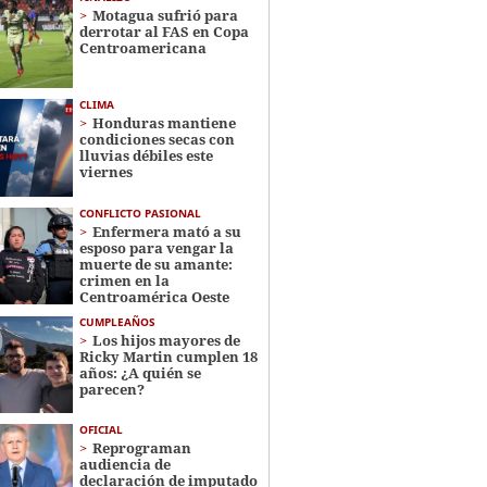
Motagua sufrió para
derrotar al FAS en Copa
Centroamericana
CLIMA
Honduras mantiene
condiciones secas con
lluvias débiles este
viernes
CONFLICTO PASIONAL
Enfermera mató a su
esposo para vengar la
muerte de su amante:
crimen en la
Centroamérica Oeste
CUMPLEAÑOS
Los hijos mayores de
Ricky Martin cumplen 18
años: ¿A quién se
parecen?
OFICIAL
Reprograman
audiencia de
declaración de imputado