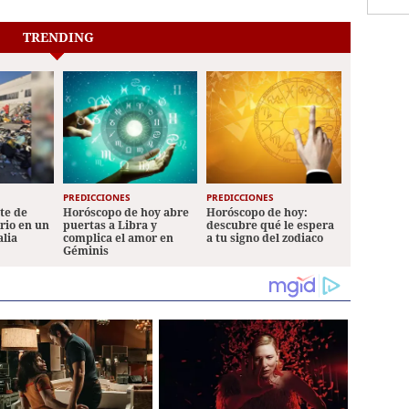
TRENDING
PREDICCIONES
PREDICCIONES
ete de
Horóscopo de hoy abre
Horóscopo de hoy:
ario en un
puertas a Libra y
descubre qué le espera
alia
complica el amor en
a tu signo del zodiaco
Géminis