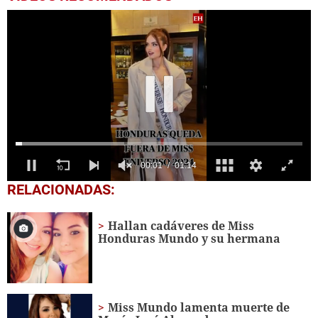
0
RELACIONADAS:
seconds
of
1
Hallan cadáveres de Miss
minute,
Honduras Mundo y su hermana
14
seconds
Miss Mundo lamenta muerte de