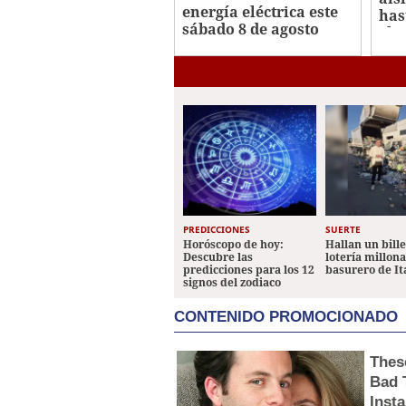
energía eléctrica este
has
sábado 8 de agosto
el 
PREDICCIONES
SUERTE
Horóscopo de hoy:
Hallan un bill
Descubre las
lotería millon
predicciones para los 12
basurero de It
signos del zodiaco
CONTENIDO PROMOCIONADO
Thes
Bad 
Inst