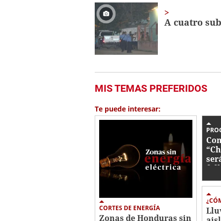
32
seconds
Volume
A cuatro sub
0%
MIS TEMAS PREFERIDOS
Te puede interesar:
PRO
Con
“Ch
ser
fal
¿CÓM
CORTES DE ENERGÍA
Llu
Zonas de Honduras sin
ais