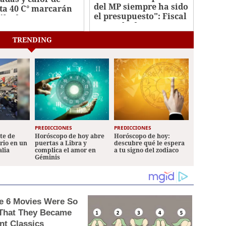
del MP siempre ha sido
ta 40 C° marcarán
el presupuesto": Fiscal
sábado
general adjunto
TRENDING
PREDICCIONES
PREDICCIONES
ete de
Horóscopo de hoy abre
Horóscopo de hoy:
ario en un
puertas a Libra y
descubre qué le espera
alia
complica el amor en
a tu signo del zodiaco
Géminis
e 6 Movies Were So
That They Became
ant Classics