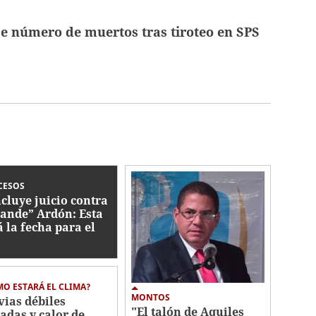
e número de muertos tras tiroteo en SPS
CESOS
cluye juicio contra
ande” Ardón: Esta
á la fecha para el
lo
O ESTARÁ EL CLIMA?
MONTOS
vias débiles
"El talón de Aquiles
ladas y calor de