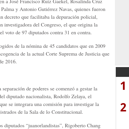
yen a José Francisco Ruiz Gaekel, Rosalinda Cruz
o Palma y Antonio Gutiérrez Navas, quienes fueron
un decreto que facilitaba la depuración policial,
 investigadora del Congreso, el que origina la
 el voto de 97 diputados contra 31 en contra.
ogidos de la nómina de 45 candidatos que en 2009
escogencia de la actual Corte Suprema de Justicia que
de 2016.
1
la separación de poderes se comenzó a gestar la
el diputado nacionalista, Rodolfo Zelaya, el
2
e se integrara una comisión para investigar la
strados de la Sala de lo Constitucional.
os diputados “juanorlandistas”, Rigoberto Chang