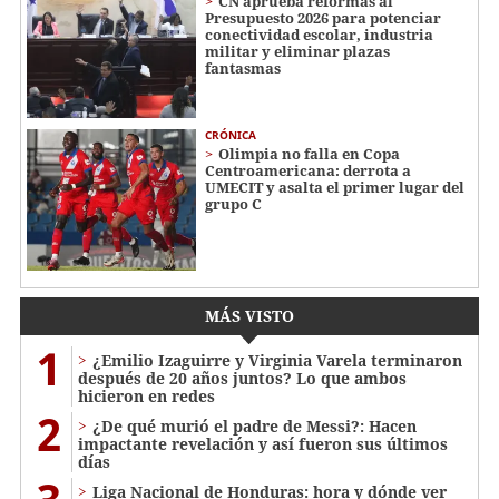
CN aprueba reformas al
Presupuesto 2026 para potenciar
conectividad escolar, industria
militar y eliminar plazas
fantasmas
CRÓNICA
Olimpia no falla en Copa
Centroamericana: derrota a
UMECIT y asalta el primer lugar del
grupo C
MÁS VISTO
1
¿Emilio Izaguirre y Virginia Varela terminaron
después de 20 años juntos? Lo que ambos
hicieron en redes
2
¿De qué murió el padre de Messi?: Hacen
impactante revelación y así fueron sus últimos
días
Liga Nacional de Honduras: hora y dónde ver