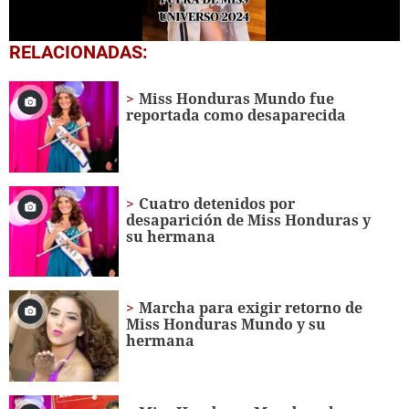
0
RELACIONADAS:
seconds
of
1
Miss Honduras Mundo fue
minute,
reportada como desaparecida
14
seconds
Cuatro detenidos por
desaparición de Miss Honduras y
su hermana
Marcha para exigir retorno de
Miss Honduras Mundo y su
hermana