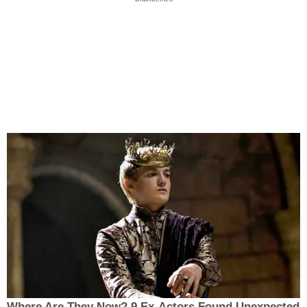
Where Are They Now? 9 Ex-Actors Found Unexpected