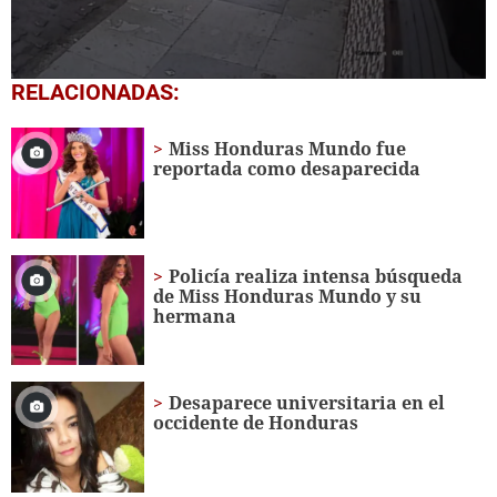
0
RELACIONADAS:
seconds
of
1
Miss Honduras Mundo fue
minute,
reportada como desaparecida
6
seconds
Policía realiza intensa búsqueda
de Miss Honduras Mundo y su
hermana
Desaparece universitaria en el
occidente de Honduras