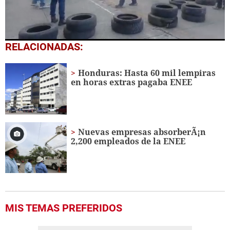
0
RELACIONADAS:
seconds
of
1
Honduras: Hasta 60 mil lempiras
minute,
en horas extras pagaba ENEE
21
seconds
Nuevas empresas absorberÃ¡n
2,200 empleados de la ENEE
MIS TEMAS PREFERIDOS