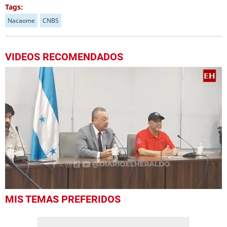
Tags:
Nacaome
CNBS
VIDEOS RECOMENDADOS
0
MIS TEMAS PREFERIDOS
seconds
of
1
minute,