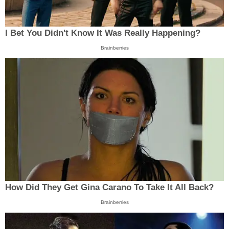
I Bet You Didn't Know It Was Really Happening?
Brainberries
How Did They Get Gina Carano To Take It All Back?
Brainberries