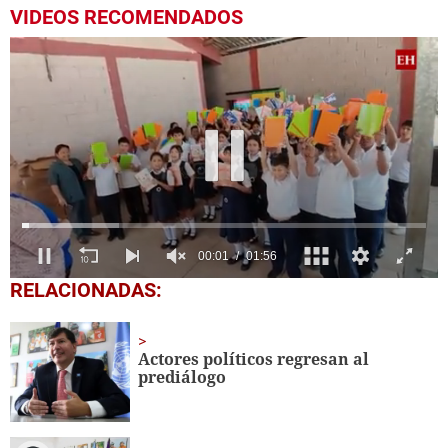
VIDEOS RECOMENDADOS
0
RELACIONADAS:
seconds
of
1
minute,
Actores políticos regresan al
56
prediálogo
seconds