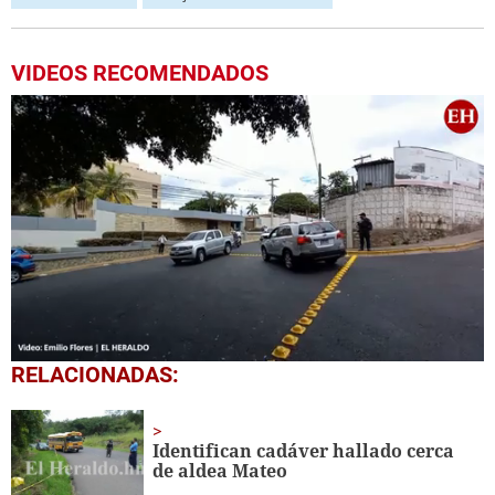
VIDEOS RECOMENDADOS
0
RELACIONADAS:
seconds
of
31
seconds
Identifican cadáver hallado cerca
de aldea Mateo