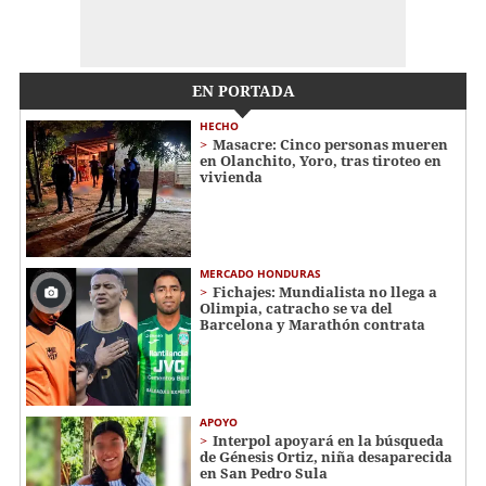
EN PORTADA
HECHO
Masacre: Cinco personas mueren
en Olanchito, Yoro, tras tiroteo en
vivienda
MERCADO HONDURAS
Fichajes: Mundialista no llega a
Olimpia, catracho se va del
Barcelona y Marathón contrata
APOYO
Interpol apoyará en la búsqueda
de Génesis Ortiz, niña desaparecida
en San Pedro Sula