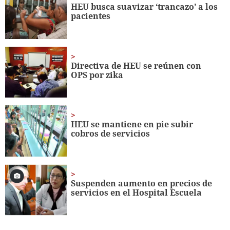
minute,
HEU busca suavizar ‘trancazo’ a los
56
pacientes
seconds
Directiva de HEU se reúnen con
OPS por zika
HEU se mantiene en pie subir
cobros de servicios
Suspenden aumento en precios de
servicios en el Hospital Escuela