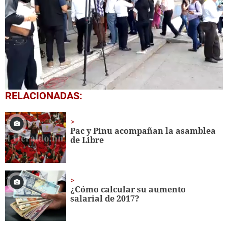
0
RELACIONADAS:
seconds
of
35
seconds
Pac y Pinu acompañan la asamblea
de Libre
¿Cómo calcular su aumento
salarial de 2017?