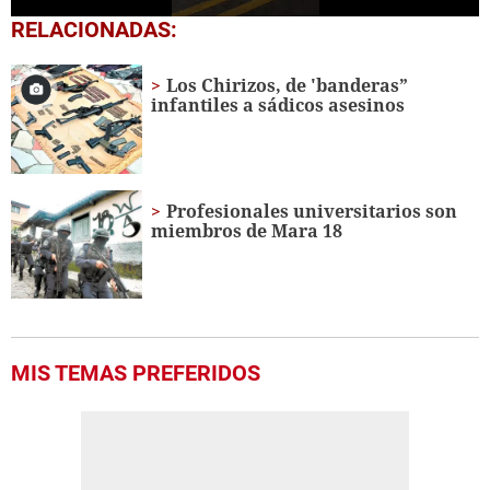
0
RELACIONADAS:
seconds
of
15
Los Chirizos, de 'banderas”
seconds
infantiles a sádicos asesinos
Profesionales universitarios son
miembros de Mara 18
MIS TEMAS PREFERIDOS