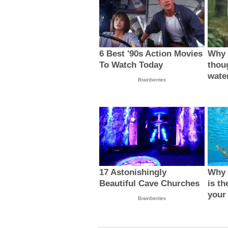
6 Best '90s Action Movies
Why 
To Watch Today
thou
wate
Brainberries
17 Astonishingly
Why 
Beautiful Cave Churches
is th
your
Brainberries