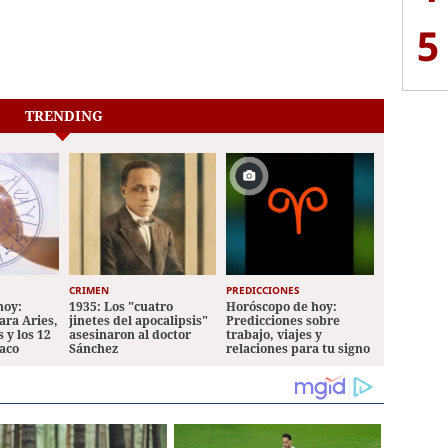
5
TRENDING
CRIMEN
PREDICCIONES
hoy:
1935: Los "cuatro
Horóscopo de hoy:
ara Aries,
jinetes del apocalipsis"
Predicciones sobre
 y los 12
asesinaron al doctor
trabajo, viajes y
iaco
Sánchez
relaciones para tu signo