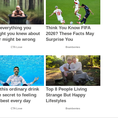
everything you
Think You Know FIFA
ght you knew about
2026? These Facts May
r might be wrong
Surprise You
CTA Love
Brainberries
this ordinary drink
Top 8 People Living
e secret to feeling
Strange But Happy
 best every day
Lifestyles
CTA Love
Brainberries