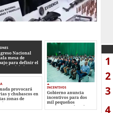
IONES
greso Nacional
1
tala mesa de
bajo para definir el
co legal de la
2
ustria camaronera
MA
3
INCENTIVOS
uada provocará
Gobierno anuncia
vias y chubascos en
incentivos para dos
ias zonas de
mil pequeños
duras este
4
productores de palma
rcoles