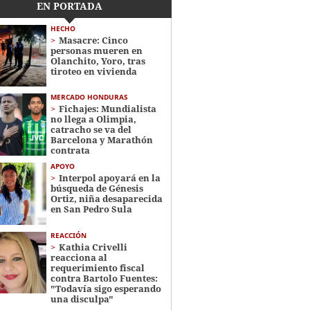
EN PORTADA
HECHO
Masacre: Cinco
personas mueren en
Olanchito, Yoro, tras
tiroteo en vivienda
MERCADO HONDURAS
Fichajes: Mundialista
no llega a Olimpia,
catracho se va del
Barcelona y Marathón
contrata
APOYO
Interpol apoyará en la
búsqueda de Génesis
Ortiz, niña desaparecida
en San Pedro Sula
REACCIÓN
Kathia Crivelli
reacciona al
requerimiento fiscal
contra Bartolo Fuentes:
"Todavía sigo esperando
una disculpa"