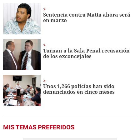
of
12
minutes,
Sentencia contra Matta ahora será
1
en marzo
second
Turnan a la Sala Penal recusación
de los exconcejales
Unos 1,266 policías han sido
denunciados en cinco meses
MIS TEMAS PREFERIDOS