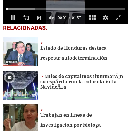
0
RELACIONADAS:
seconds
of
1
minute,
Estado de Honduras destaca
57
seconds
respetar autodeterminación
Miles de capitalinos iluminarÃ¡n
su espÃ­ritu con la colorida Villa
NavideÃ±a
Trabajan en líneas de
investigación por bióloga