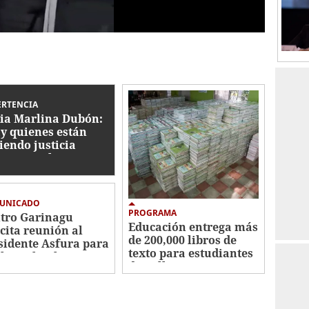
ERTENCIA
ia Marlina Dubón:
y quienes están
iendo justicia
ectiva en la CSJ"
UNICADO
PROGRAMA
tro Garinagu
Educación entrega más
icita reunión al
de 200,000 libros de
sidente Asfura para
texto para estudiantes
lar sobre los
de Valle
ritorios garífunas