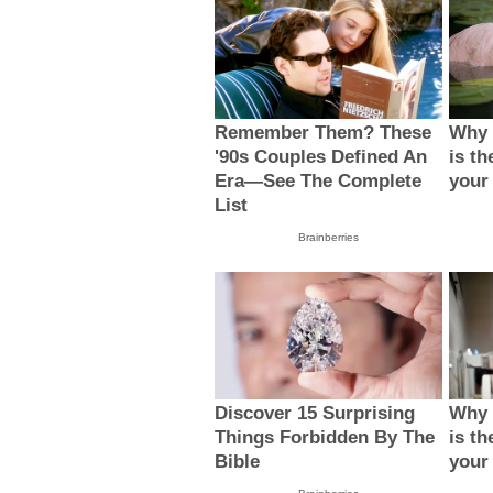
Remember Them? These
Why 
'90s Couples Defined An
is th
Era—See The Complete
your
List
Brainberries
Discover 15 Surprising
Why 
Things Forbidden By The
is th
Bible
your