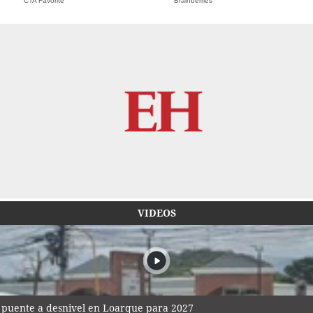
CTA Favorite
Brainberries
VIDEOS
ia puente a desnivel en Loarque para 2027