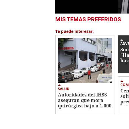
0
MIS TEMAS PREFERIDOS
seconds
of
1
Te puede interesar:
minute,
57
seconds
Volume
ADV
0%
Son
"Ha
hac
sel
COM
SALUD
Cen
Autoridades del IHSS
sol
aseguran que mora
pre
quirúrgica bajó a 1,000
hab
pacientes en espera
ter