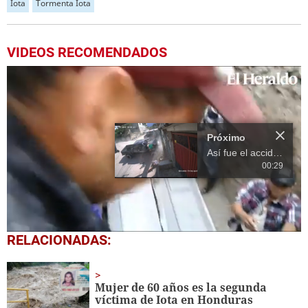
Iota
Tormenta Iota
VIDEOS RECOMENDADOS
Próximo
Así fue el accidente que dejó dos muertos en Lepaera, Lempira
00:29
0
RELACIONADAS:
seconds
of
14
seconds
Mujer de 60 años es la segunda
víctima de Iota en Honduras