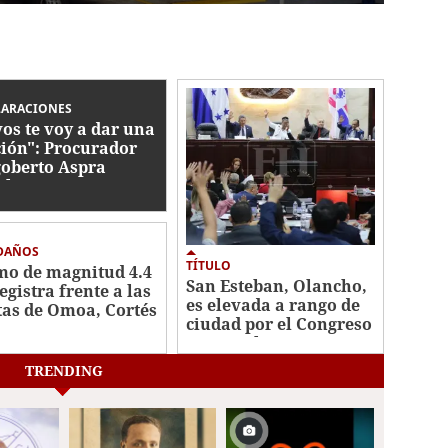
LARACIONES
vos te voy a dar una
ción": Procurador
oberto Aspra
ela que JOH
nazó a la PGR
 DAÑOS
TÍTULO
mo de magnitud 4.4
San Esteban, Olancho,
egistra frente a las
es elevada a rango de
tas de Omoa, Cortés
ciudad por el Congreso
Nacional
TRENDING