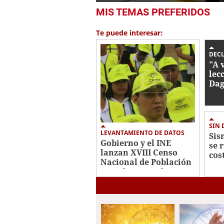
0
MIS TEMAS PREFERIDOS
seconds
of
1
Te puede interesar:
minute,
50
seconds
Volume
DEC
0%
"A 
lec
Dag
rev
ame
SIN
LEVANTAMIENTO DE DATOS
Sis
Gobierno y el INE
se r
lanzan XVIII Censo
cos
Nacional de Población
y VII de Vivienda 2026