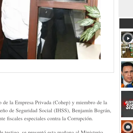
o de la Empresa Privada (Cohep) y miembro de la
ureño de Seguridad Social (IHSS), Benjamín Bográn,
nte fiscales especiales contra la Corrupción.
e testigo, se presentó esta mañana al Ministerio