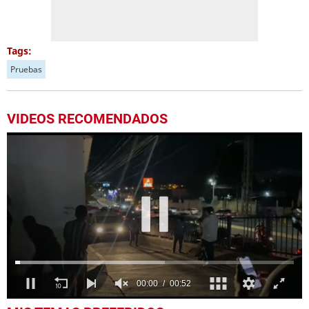
Tags:
Pruebas
VIDEOS RECOMENDADOS
0