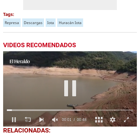
Tags:
Represa
Descargas
Iota
Huracán Iota
VIDEOS RECOMENDADOS
0
RELACIONADAS:
of
48