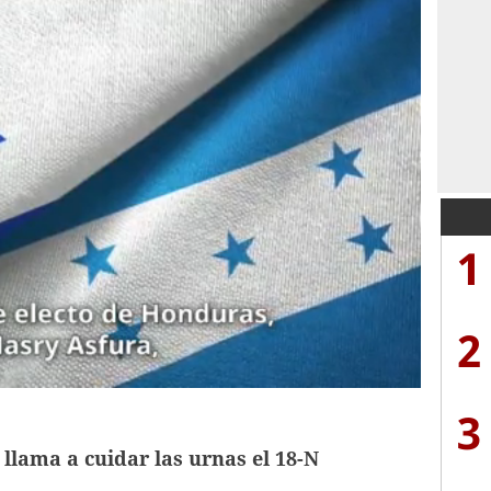
1
2
3
llama a cuidar las urnas el 18-N