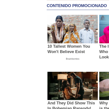
CONTENIDO PROMOCIONADO
10 Tallest Women You
The 
Won't Believe Exist
Who 
Look
Brainberries
And They Did Show This
Why 
In Bohemian Rapsody!
is th