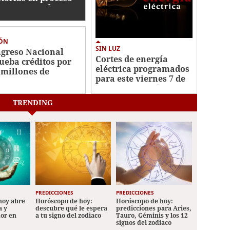
tra Roosevelt
nández y exigen
ticia pronta
IÓN
SIN LUZ
greso Nacional
Cortes de energía
ueba créditos por
eléctrica programados
 millones de
para este viernes 7 de
ares para
agosto en Honduras
tenibilidad fiscal y
cimiento inclusivo
TRENDING
PREDICCIONES
PREDICCIONES
hoy abre
Horóscopo de hoy:
Horóscopo de hoy:
a y
descubre qué le espera
predicciones para Aries,
mor en
a tu signo del zodiaco
Tauro, Géminis y los 12
signos del zodiaco