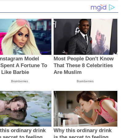
Instagram Model
Most People Don't Know
Spent A Fortune To
That These 8 Celebrities
 Like Barbie
Are Muslim
Brainberries
Brainberries
this ordinary drink
Why this ordinary drink
e secret to feeling
is the secret to feeling