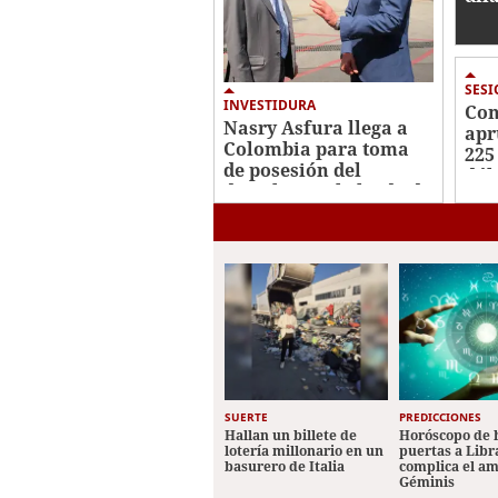
con
Her
jus
SES
INVESTIDURA
Con
Nasry Asfura llega a
apr
Colombia para toma
225
de posesión del
dól
derechista Abelardo de
sos
la Espriella
cre
SUERTE
PREDICCIONES
Hallan un billete de
Horóscopo de 
lotería millonario en un
puertas a Libr
basurero de Italia
complica el a
Géminis