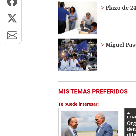
seconds
Volume
Plazo de 2
0%
Miguel Pas
MIS TEMAS PREFERIDOS
Te puede interesar:
DEN
Org
den
dil