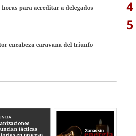
4
4 horas para acreditar a delegados
5
tor encabeza caravana del triunfo
UNCIA
anizaciones
uncian tácticas
atorias en proceso