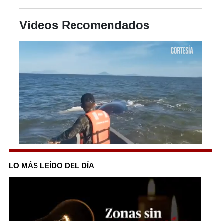
Videos Recomendados
0
seconds
of
LO MÁS LEÍDO DEL DÍA
29
seconds