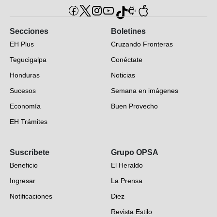
Secciones
Boletines
EH Plus
Cruzando Fronteras
Tegucigalpa
Conéctate
Honduras
Noticias
Sucesos
Semana en imágenes
Economía
Buen Provecho
EH Trámites
Opinión
Suscríbete
Grupo OPSA
EH Verifica
Beneficio
El Heraldo
Fotogalerías
Ingresar
La Prensa
Deportes
Notificaciones
Diez
Videos
Revista Estilo
Hondureños en el mundo