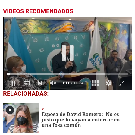
VIDEOS RECOMENDADOS
0
RELACIONADAS:
seconds
of
34
seconds
Esposa de David Romero: 'No es
justo que lo vayan a enterrar en
una fosa común