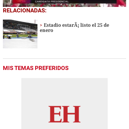
0
RELACIONADAS:
seconds
of
1
Estadio estarÃ¡ listo el 25 de
minute,
enero
3
seconds
MIS TEMAS PREFERIDOS