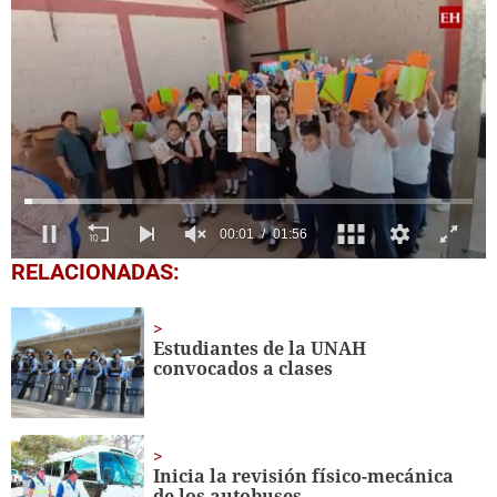
0
RELACIONADAS:
seconds
of
1
minute,
Estudiantes de la UNAH
56
convocados a clases
seconds
Inicia la revisión físico-mecánica
de los autobuses