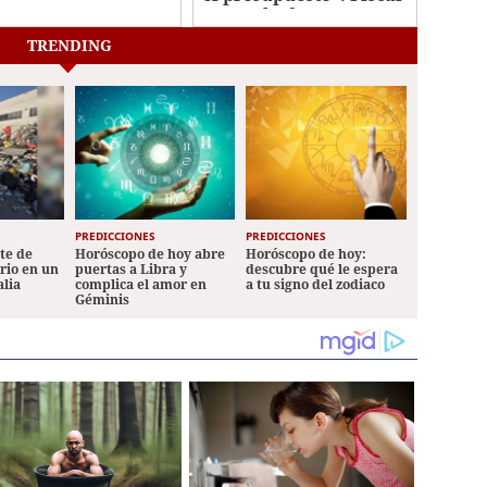
general adjunto
TRENDING
PREDICCIONES
PREDICCIONES
ete de
Horóscopo de hoy abre
Horóscopo de hoy:
ario en un
puertas a Libra y
descubre qué le espera
alia
complica el amor en
a tu signo del zodiaco
Géminis