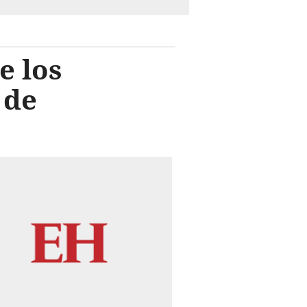
e los
 de