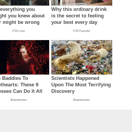
everything you
Why this ordinary drink
ght you knew about
is the secret to feeling
r might be wrong
your best every day
CTA Love
CTA Favorite
 Baddies To
Scientists Happened
thearts: These 9
Upon The Most Terrifying
esses Can Do It All
Discovery
Brainberries
Brainberries