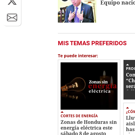
Equipo nacio
MIS TEMAS PREFERIDOS
Te puede interesar:
PRO
Con
“Ch
ser
fal
¿CÓM
CORTES DE ENERGÍA
Llu
Zonas de Honduras sin
ais
energía eléctrica este
has
sábado 8 de agosto
el 