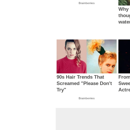
Brainberries
Why 
thou
wate
90s Hair Trends That
From
Screamed "Please Don't
Swee
Try"
Actr
Brainberries