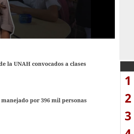
de la UNAH convocados a clases
1
2
á manejado por 396 mil personas
3
4