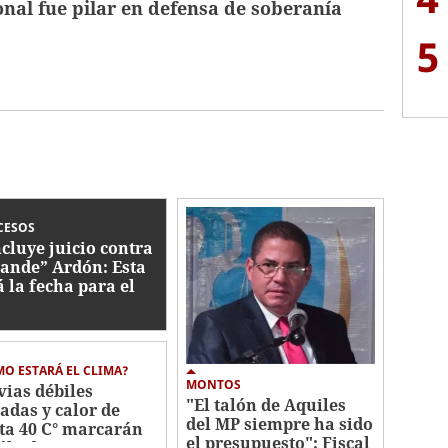
nal fue pilar en defensa de soberanía
5
CESOS
cluye juicio contra
ande” Ardón: Esta
á la fecha para el
lo
O ESTARÁ EL CLIMA?
MONTOS
vias débiles
"El talón de Aquiles
ladas y calor de
del MP siempre ha sido
ta 40 C° marcarán
el presupuesto": Fiscal
sábado