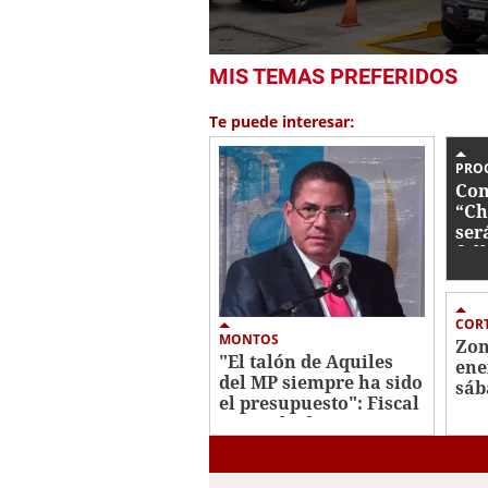
0
MIS TEMAS PREFERIDOS
seconds
of
1
Te puede interesar:
minute,
50
seconds
Volume
PRO
0%
Con
“Ch
ser
fal
CORT
MONTOS
Zon
"El talón de Aquiles
ene
del MP siempre ha sido
sáb
el presupuesto": Fiscal
general adjunto