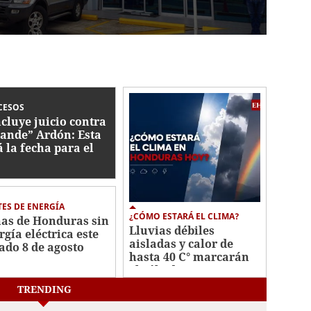
CESOS
cluye juicio contra
ande” Ardón: Esta
á la fecha para el
lo
ES DE ENERGÍA
¿CÓMO ESTARÁ EL CLIMA?
as de Honduras sin
Lluvias débiles
rgía eléctrica este
aisladas y calor de
ado 8 de agosto
hasta 40 C° marcarán
el sábado
TRENDING