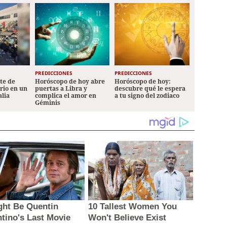
PREDICCIONES
PREDICCIONES
ete de
Horóscopo de hoy abre
Horóscopo de hoy:
ario en un
puertas a Libra y
descubre qué le espera
alia
complica el amor en
a tu signo del zodiaco
Géminis
ight Be Quentin
10 Tallest Women You
ntino's Last Movie
Won't Believe Exist