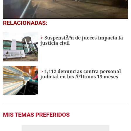
0
RELACIONADAS:
seconds
of
52
SuspensiÃ³n de jueces impacta la
seconds
justicia civil
1,112 denuncias contra personal
judicial en los Ãºltimos 13 meses
MIS TEMAS PREFERIDOS